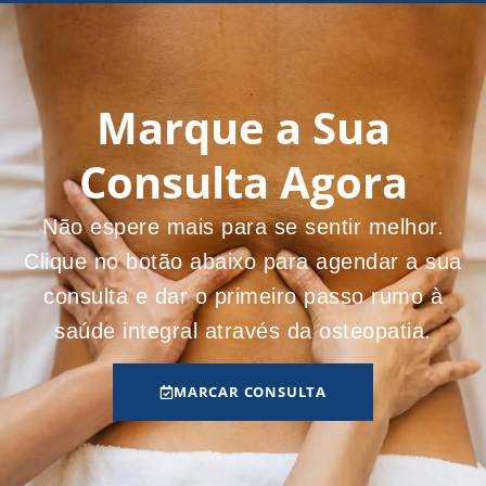
Marque a Sua
Consulta Agora
Não espere mais para se sentir melhor.
Clique no botão abaixo para agendar a sua
consulta e dar o primeiro passo rumo à
saúde integral através da osteopatia.
MARCAR CONSULTA