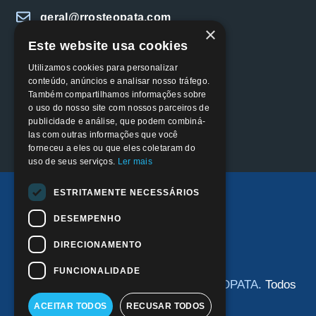
geral@rrosteopata.com
×
Este website usa cookies
Fale Connosco
Utilizamos cookies para personalizar
conteúdo, anúncios e analisar nosso tráfego.
SIGA-NOS
Também compartilhamos informações sobre
o uso do nosso site com nossos parceiros de
publicidade e análise, que podem combiná-
las com outras informações que você
forneceu a eles ou que eles coletaram do
uso de seus serviços.
Ler mais
ESTRITAMENTE NECESSÁRIOS
Termos & Condições
DESEMPENHO
Política de Privacidade
Política de Cookies
DIRECIONAMENTO
Livro de Reclamações Online
FUNCIONALIDADE
© 2026 - RAQUEL RODRIGUES OSTEOPATA.
Todos
Os Direitos Reservados
ACEITAR TODOS
RECUSAR TODOS